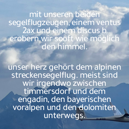
mit unseren beiden
segelflugzeugen, einem ventus
2ax und einem discus b
erobern wir sooft wie möglich
den himmel.
unser herz gehört dem alpinen
streckensegelflug. meist sind
wir irgendwo zwischen
timmersdorf und dem
engadin, den bayerischen
voralpen und den dolomiten
unterwegs.