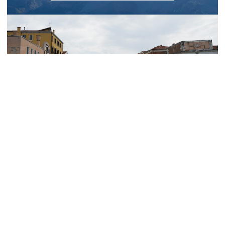
paddeln
reisen